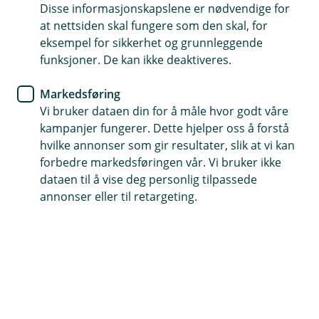
Disse informasjonskapslene er nødvendige for
at nettsiden skal fungere som den skal, for
eksempel for sikkerhet og grunnleggende
Aktsomhetsvurdering (pdf)
funksjoner. De kan ikke deaktiveres.
Markedsføring
Alminnelige forretningsvilkår (pdf)
Vi bruker dataen din for å måle hvor godt våre
kampanjer fungerer. Dette hjelper oss å forstå
hvilke annonser som gir resultater, slik at vi kan
Godtgjørelse (pdf)
forbedre markedsføringen vår. Vi bruker ikke
dataen til å vise deg personlig tilpassede
annonser eller til retargeting.
Interessekonflikter (pdf)
Beste utførelse (pdf)
Handelskalender (pdf)