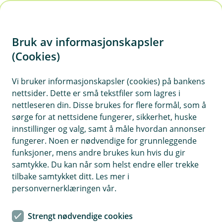
H
o
Bruk av informasjonskapsler
p
p
(Cookies)
Viktige dokumenter
i
Vi bruker informasjonskapsler (cookies) på bankens
Her finner du skjema og dokumenter som kan være
nettsider. Dette er små tekstfiler som lagres i
nyttige å ha hvis du sparer i fond eller ønsker å komme
n
nettleseren din. Disse brukes for flere formål, som å
i gang med sparing.
n
sørge for at nettsidene fungerer, sikkerhet, huske
h
innstillinger og valg, samt å måle hvordan annonser
o
fungerer. Noen er nødvendige for grunnleggende
funksjoner, mens andre brukes kun hvis du gir
Book møte
d
samtykke. Du kan når som helst endre eller trekke
Snakk med oss om sparing og pensjon
e
tilbake samtykket ditt. Les mer i
t
personvernerklæringen vår.
Strengt nødvendige cookies
Informasjon til andelseiere