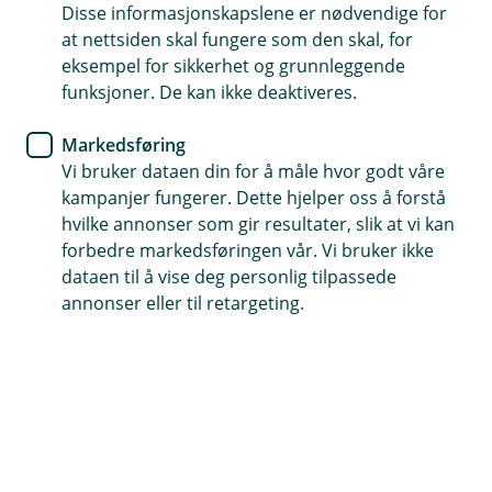
Disse informasjonskapslene er nødvendige for
Logg inn her for å se status på lånesøknaden din og
at nettsiden skal fungere som den skal, for
signere lånedokumentene.
eksempel for sikkerhet og grunnleggende
funksjoner. De kan ikke deaktiveres.
Logg inn med BankID
Markedsføring
Vi bruker dataen din for å måle hvor godt våre
kampanjer fungerer. Dette hjelper oss å forstå
hvilke annonser som gir resultater, slik at vi kan
forbedre markedsføringen vår. Vi bruker ikke
Hjelp og kontakt
dataen til å vise deg personlig tilpassede
annonser eller til retargeting.
Book møte
post@eh-sparebank.no
37 92 92 00