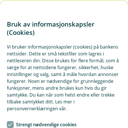
H
o
Bruk av informasjonskapsler
p
p
(Cookies)
i
Vi bruker informasjonskapsler (cookies) på bankens
nettsider. Dette er små tekstfiler som lagres i
n
nettleseren din. Disse brukes for flere formål, som å
n
sørge for at nettsidene fungerer, sikkerhet, huske
h
innstillinger og valg, samt å måle hvordan annonser
o
fungerer. Noen er nødvendige for grunnleggende
funksjoner, mens andre brukes kun hvis du gir
d
samtykke. Du kan når som helst endre eller trekke
e
tilbake samtykket ditt. Les mer i
t
personvernerklæringen vår.
Følg min lånesøknad
Strengt nødvendige cookies