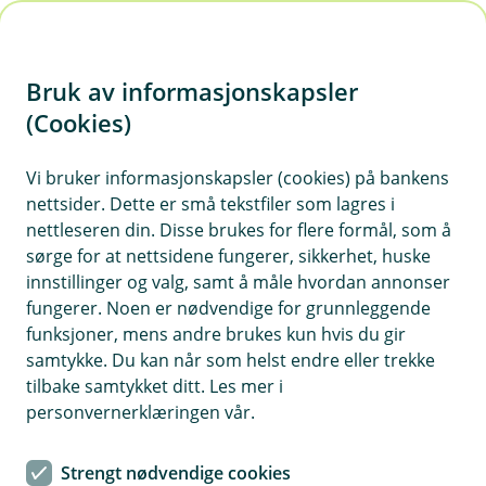
H
o
Bruk av informasjonskapsler
p
p
(Cookies)
Eika Balansert
i
Vi bruker informasjonskapsler (cookies) på bankens
Fondet er et kombinasjonsfond av aksjer og
nettsider. Dette er små tekstfiler som lagres i
n
rentepapir som investerer hovedsakelig i
nettleseren din. Disse brukes for flere formål, som å
n
nordiske selskaper. Passer for deg som har
sørge for at nettsidene fungerer, sikkerhet, huske
h
tidshorisont på sparingen på minst 5 år.
innstillinger og valg, samt å måle hvordan annonser
o
fungerer. Noen er nødvendige for grunnleggende
funksjoner, mens andre brukes kun hvis du gir
d
samtykke. Du kan når som helst endre eller trekke
e
Månedsrapport for Eika Balansert
tilbake samtykket ditt. Les mer i
t
personvernerklæringen vår.
Eika Balansert er et internasjonalt kombinasjonsfond
Strengt nødvendige cookies