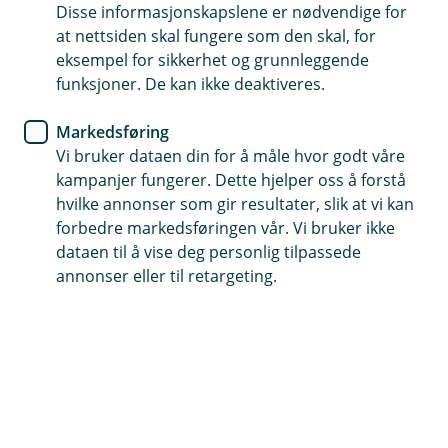
som investerer i aksjer og rentepapirer. Fondet
Disse informasjonskapslene er nødvendige for
investerer i aksjer som er notert på børs eller regulerte
at nettsiden skal fungere som den skal, for
markedsplasser i Norge og Norden. Rentepapirene har
eksempel for sikkerhet og grunnleggende
varierende kredittrisiko og løpetid.
funksjoner. De kan ikke deaktiveres.
Fondet hadde en avkastning på -0,07 % i juli. Det var
Markedsføring
0,56 % svakere enn sin referanseindeks som består av
Vi bruker dataen din for å måle hvor godt våre
50 % VINX Benchmark Cap NOK NI og 50 % NORM.
kampanjer fungerer. Dette hjelper oss å forstå
Fondet er med det opp 5,68 % hittil i år, hvilket er 2,29
hvilke annonser som gir resultater, slik at vi kan
% mer enn referanseindeksen som er opp 3,39 % hittil i
forbedre markedsføringen vår. Vi bruker ikke
år.
dataen til å vise deg personlig tilpassede
annonser eller til retargeting.
Makro
Juli var preget av en kraftig opptrapping av konflikten
mellom USA og Iran. Bekymring for olje- og
gassforsyninger gjennom Hormuzstredet sendte
Brent-oljen fra rundt 70 dollar ved månedsskiftet til
over 100 dollar på det høyeste, mens europeiske