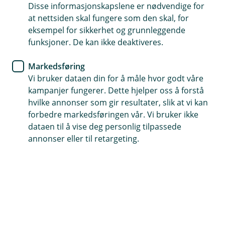
Eika Kreditt A hadde en avkastning på 0,49 % i juli. Hittil
Disse informasjonskapslene er nødvendige for
i år er avkastningen 3,79 %.
at nettsiden skal fungere som den skal, for
eksempel for sikkerhet og grunnleggende
Markedsutvikling
funksjoner. De kan ikke deaktiveres.
Norske kredittobligasjoner hadde positiv avkastning i
Markedsføring
juli til tross for volatile finansmarkeder internasjonalt.
Vi bruker dataen din for å måle hvor godt våre
Rentenivåene har steget noe siste måned, spesielt for
kampanjer fungerer. Dette hjelper oss å forstå
lange obligasjoner.
hvilke annonser som gir resultater, slik at vi kan
forbedre markedsføringen vår. Vi bruker ikke
Porteføljeoppdatering
dataen til å vise deg personlig tilpassede
annonser eller til retargeting.
Nye post siste måned er McDermott International,
mens Scorpio Tankers innløste sitt lån.
Gjennomsnittlig løpetid er 1,89 år og rentedurasjonen
er 0,55.
Utsikter