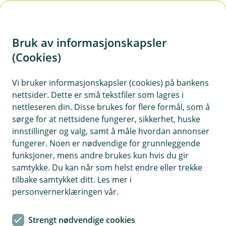
H
o
Bruk av informasjonskapsler
p
p
(Cookies)
Eika Kreditt
i
Vi bruker informasjonskapsler (cookies) på bankens
Fondet er et rentefond som investerer i
nettsider. Dette er små tekstfiler som lagres i
n
rentebærende verdipapirer i det norske og det
nettleseren din. Disse brukes for flere formål, som å
n
globale kredittmarkedet. Passer for deg som har
sørge for at nettsidene fungerer, sikkerhet, huske
h
tidshorisont på sparingen på minst 3 år.
innstillinger og valg, samt å måle hvordan annonser
o
fungerer. Noen er nødvendige for grunnleggende
funksjoner, mens andre brukes kun hvis du gir
d
samtykke. Du kan når som helst endre eller trekke
e
Månedsrapport for Eika Kreditt
tilbake samtykket ditt. Les mer i
t
personvernerklæringen vår.
Resultater
Strengt nødvendige cookies