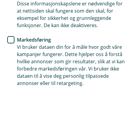
Bærekraft
Disse informasjonskapslene er nødvendige for
at nettsiden skal fungere som den skal, for
Bærekraft - vårt felles ansvar
eksempel for sikkerhet og grunnleggende
funksjoner. De kan ikke deaktiveres.
Evje og Hornnes Sparebank skal være en
bidragsyter og pådriver for bærekraftig
Markedsføring
Vi bruker dataen din for å måle hvor godt våre
verdiskapning i samfunnet gjennom å drive
kampanjer fungerer. Dette hjelper oss å forstå
ansvarlig bankvirksomhet.
hvilke annonser som gir resultater, slik at vi kan
forbedre markedsføringen vår. Vi bruker ikke
Vi er opptatt av bærekraft – i går, i dag og i
dataen til å vise deg personlig tilpassede
morgen
annonser eller til retargeting.
Hvorfor jobber vi i lokalbanken med bærekraft? Jo, det
er jo derfor vi er her i utgangspunktet. Det er
samfunnsoppdraget vårt.
De norske lokalbankene ble opprettet for å bidra til
vekst og økonomisk utvikling i sine lokalsamfunn, og
for å gi vanlige folk mulighet til å spare for en tryggere