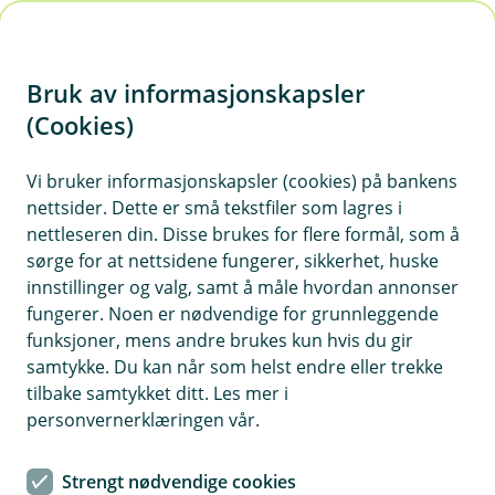
H
o
Bruk av informasjonskapsler
p
p
(Cookies)
i
Vi bruker informasjonskapsler (cookies) på bankens
nettsider. Dette er små tekstfiler som lagres i
n
nettleseren din. Disse brukes for flere formål, som å
n
sørge for at nettsidene fungerer, sikkerhet, huske
h
innstillinger og valg, samt å måle hvordan annonser
o
fungerer. Noen er nødvendige for grunnleggende
funksjoner, mens andre brukes kun hvis du gir
d
samtykke. Du kan når som helst endre eller trekke
e
tilbake samtykket ditt. Les mer i
t
personvernerklæringen vår.
Hjerte i sanden
Strengt nødvendige cookies