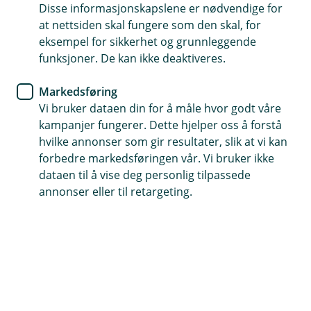
Disse informasjonskapslene er nødvendige for
Sparing gjort enkelt - helt uten at du merker det
at nettsiden skal fungere som den skal, for
eksempel for sikkerhet og grunnleggende
Automatisk sparing, kun ved å bruke bankkortet fra
funksjoner. De kan ikke deaktiveres.
oss
Første steget til gode sparevaner
Markedsføring
Vi bruker dataen din for å måle hvor godt våre
kampanjer fungerer. Dette hjelper oss å forstå
hvilke annonser som gir resultater, slik at vi kan
Mikrosparing – små beløp som kan bli
forbedre markedsføringen vår. Vi bruker ikke
til noe stort
dataen til å vise deg personlig tilpassede
annonser eller til retargeting.
Mikrosparing gjør det mulig å spare små beløp
hver gang du bruker kortet fysisk i butikk eller på
nett.
Slik fungerer mikrosparing:
Hver gang du bruker bankkortet ditt, både fysisk
og digitalt, overføres et lite valgfritt beløp (fra 5