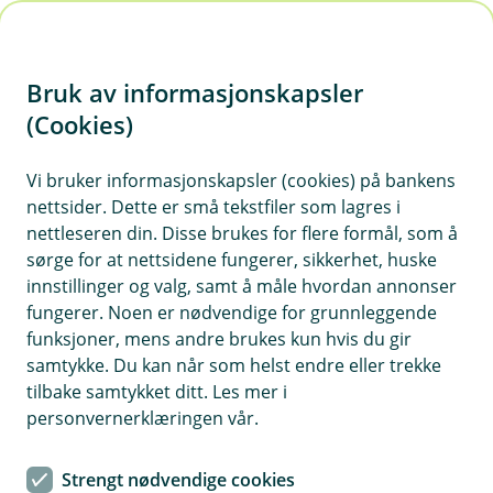
H
o
Bruk av informasjonskapsler
p
p
(Cookies)
i
Vi bruker informasjonskapsler (cookies) på bankens
nettsider. Dette er små tekstfiler som lagres i
n
nettleseren din. Disse brukes for flere formål, som å
n
sørge for at nettsidene fungerer, sikkerhet, huske
h
innstillinger og valg, samt å måle hvordan annonser
o
fungerer. Noen er nødvendige for grunnleggende
funksjoner, mens andre brukes kun hvis du gir
d
samtykke. Du kan når som helst endre eller trekke
e
tilbake samtykket ditt. Les mer i
t
personvernerklæringen vår.
Mikrospar
Strengt nødvendige cookies