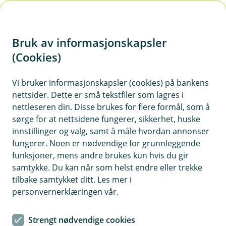
H
o
Bruk av informasjonskapsler
p
p
(Cookies)
i
Vi bruker informasjonskapsler (cookies) på bankens
nettsider. Dette er små tekstfiler som lagres i
n
nettleseren din. Disse brukes for flere formål, som å
n
sørge for at nettsidene fungerer, sikkerhet, huske
h
innstillinger og valg, samt å måle hvordan annonser
o
fungerer. Noen er nødvendige for grunnleggende
funksjoner, mens andre brukes kun hvis du gir
d
samtykke. Du kan når som helst endre eller trekke
e
tilbake samtykket ditt. Les mer i
t
personvernerklæringen vår.
Rammelån
Strengt nødvendige cookies