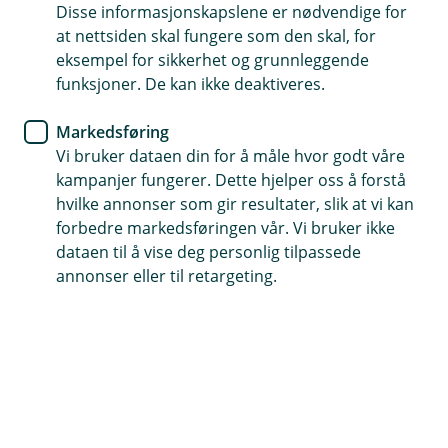
Disse informasjonskapslene er nødvendige for
Velg selv når og hvor mye du vil betale ned på lånet
at nettsiden skal fungere som den skal, for
eksempel for sikkerhet og grunnleggende
Fleksibilitet til å bruke pengene på det du vil
funksjoner. De kan ikke deaktiveres.
Lån opptil 60 % av boligens verdi
Markedsføring
Vi bruker dataen din for å måle hvor godt våre
Søk rammelån
kampanjer fungerer. Dette hjelper oss å forstå
hvilke annonser som gir resultater, slik at vi kan
forbedre markedsføringen vår. Vi bruker ikke
Et lån med fleksibilitet og frihet
dataen til å vise deg personlig tilpassede
annonser eller til retargeting.
Et rammelån er et fleksibelt boliglån der du selv
bestemmer hvor mye av lånerammen du vil
bruke. Du betaler kun renter av det beløpet du
faktisk bruker.