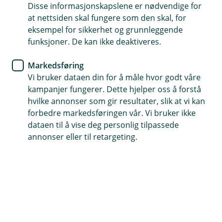
Disse informasjonskapslene er nødvendige for
Boliglån
at nettsiden skal fungere som den skal, for
eksempel for sikkerhet og grunnleggende
Hva du trenger å vite om
funksjoner. De kan ikke deaktiveres.
rammelån
Markedsføring
Vi bruker dataen din for å måle hvor godt våre
Ønsker du større fleksibilitet med boliglånet ditt?
kampanjer fungerer. Dette hjelper oss å forstå
Da kan rammelån være den perfekte løsningen
hvilke annonser som gir resultater, slik at vi kan
for deg. Et rammelån gir deg muligheten til å
forbedre markedsføringen vår. Vi bruker ikke
låne opptil en viss beløpsgrense, men med
dataen til å vise deg personlig tilpassede
friheten til å bruke hva du vil på dette lånet når
annonser eller til retargeting.
du trenger det – uten å måtte sende inn ny
søknad hver gang.
Rammelån – kort forklart
Et rammelån er et boliglån med en kredittramme, der
du kan låne penger innenfor en avtalt grense. Rammen
er basert på boligens verdi og økonomien din, og du