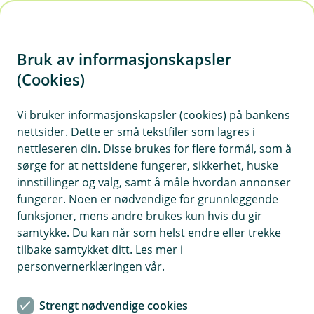
H
o
Bruk av informasjonskapsler
p
p
(Cookies)
i
Vi bruker informasjonskapsler (cookies) på bankens
nettsider. Dette er små tekstfiler som lagres i
n
nettleseren din. Disse brukes for flere formål, som å
n
sørge for at nettsidene fungerer, sikkerhet, huske
h
innstillinger og valg, samt å måle hvordan annonser
o
fungerer. Noen er nødvendige for grunnleggende
funksjoner, mens andre brukes kun hvis du gir
d
samtykke. Du kan når som helst endre eller trekke
e
tilbake samtykket ditt. Les mer i
t
personvernerklæringen vår.
Rammelån er ideelt for prosjekter som boligrenoveringer,
hvor kostnadene kan spre seg over tid.
Strengt nødvendige cookies