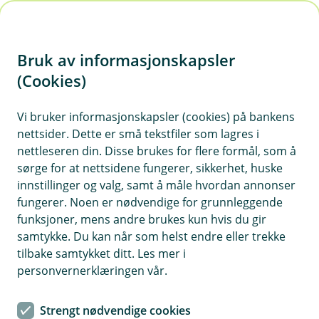
H
o
Bruk av informasjonskapsler
p
p
(Cookies)
i
Vis hjelpemeny
Vi bruker informasjonskapsler (cookies) på bankens
nettsider. Dette er små tekstfiler som lagres i
n
nettleseren din. Disse brukes for flere formål, som å
n
sørge for at nettsidene fungerer, sikkerhet, huske
IT-sikkerhet
h
innstillinger og valg, samt å måle hvordan annonser
o
fungerer. Noen er nødvendige for grunnleggende
Hvorfor behandler vi opplysningene dine, og hva er
funksjoner, mens andre brukes kun hvis du gir
det lovlige grunnlaget?
d
samtykke. Du kan når som helst endre eller trekke
e
Vi behandler opplysninger for å forebygge, oppdage og
tilbake samtykket ditt. Les mer i
t
håndtere IT-relaterte hendelser som kan påvirke
personvernerklæringen vår.
sikkerheten. Dette er en lovpålagt oppgave under
finansregulatoriske krav, IKT-forskriften og
Strengt nødvendige cookies
personvernregelverket.