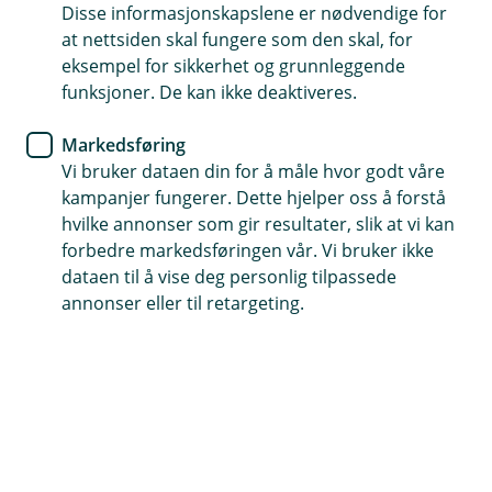
Disse informasjonskapslene er nødvendige for
at nettsiden skal fungere som den skal, for
Hvordan behandler vi personopplysninger?
eksempel for sikkerhet og grunnleggende
IT-sikkerhet i banken handler om å beskytte mot
funksjoner. De kan ikke deaktiveres.
kriminalitet og uønskede hendelser.
Markedsføring
Vi må beskytte utstyr, systemer og informasjon mot
Vi bruker dataen din for å måle hvor godt våre
skader, misbruk, uautorisert tilgang, endringer og
kampanjer fungerer. Dette hjelper oss å forstå
hærverk. Derfor bruker vi ulike sikkerhetstiltak og
hvilke annonser som gir resultater, slik at vi kan
systemer for å oppdage og forhindre slike hendelser,
forbedre markedsføringen vår. Vi bruker ikke
og håndtere dem når de oppstår.
dataen til å vise deg personlig tilpassede
annonser eller til retargeting.
For å oppnå dette, behandler vi personopplysninger
som brukeridentitet og IP-adresse. Vi analyserer
internettaktiviteter på våre innloggede sider og
systemer for å beskytte dine personopplysninger mot
tap, ødeleggelse, korrupsjon eller uautorisert tilgang.
Hvilke personopplysninger behandler vi?