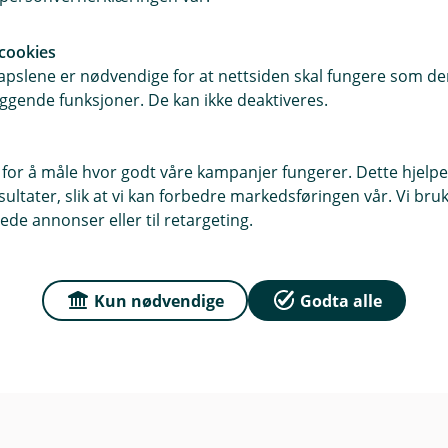
r
cookies
Om oss
dag: 10:00 - 14:00 Lørdag -
pslene er nødvendige for at nettsiden skal fungere som den
ngt
ggende funksjoner. De kan ikke deaktiveres.
 for å måle hvor godt våre kampanjer fungerer. Dette hjelper
ltater, slik at vi kan forbedre markedsføringen vår. Vi bruke
ede annonser eller til retargeting.
Kun nødvendige
Godta alle