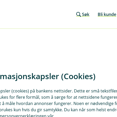
Søk
Bli kunde
rmasjonskapsler (Cookies)
sler (cookies) på bankens nettsider. Dette er små tekstfile
ukes for flere formål, som å sørge for at nettsidene fungerer
r du oss
Om Evje og Hornnes
samt å måle hvordan annonser fungerer. Noen er nødvendige 
Sparebank
rukes kun hvis du gir samtykke. Du kan når som helst endre 
sse
i personvernerklæringen vår.
s veg 69, 4735 Evje
Org.nr: 937 894 171