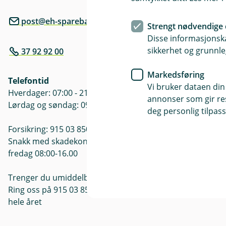
post@eh-sparebank.no
Åpningstide
Strengt nødvendige 
Mandag - Fre
Disse informasjonska
Søndag: ste
sikkerhet og grunnle
37 92 92 00
Markedsføring
Telefontid
Vi bruker dataen din
Hverdager: 07:00 - 21:00
annonser som gir resu
Lørdag og søndag: 09:00 - 21:00
deg personlig tilpass
Forsikring: 915 03 850
Snakk med skadekonsulent: mandag til
fredag 08:00-16.00
Trenger du umiddelbar hjelp?
Ring oss på 915 03 850 døgnet rundt,
hele året