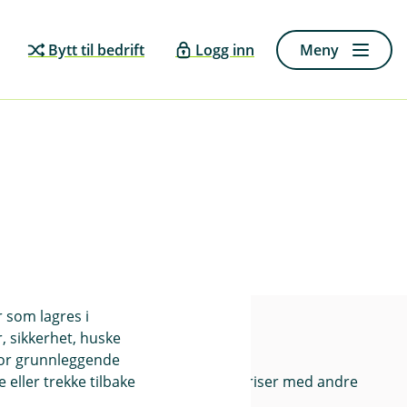
Bytt til bedrift
Logg inn
Meny
r som lagres i
, sikkerhet, huske
Priser
for grunnleggende
eller trekke tilbake
Sammenlign våre priser med andre
selskaper på