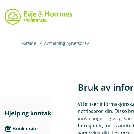
H
o
p
p
i
Forside
Avmelding nyhetsbrev
n
n
h
o
Bruk av info
d
e
Vi bruker informasjonskap
t
nettleseren din. Disse br
Hjelp og kontakt
Her finne
innstillinger og valg, 
funksjoner, mens andre b
Besøksadre
Book møte
samtykket ditt. Les mer 
Nils Hegland