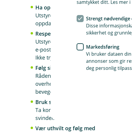
samtykket ditt. Les mer 
Ha oppdatert utstyr
Utstyret må holdes i orden. Sørg for at
Strengt nødvendige 
oppdatert antivirusprogram og progra
Disse informasjonska
sikkerhet og grunnle
Respekter digitalt klima og farvann
Utstyret må bare brukes under egnede 
Markedsføring
e-post, lenker skal bare trykkes på hvis
Vi bruker dataen din
Ikke trykk.
annonser som gir resu
Følg sikkerhetsreglene
deg personlig tilpass
Rådene om to-faktor autentisering, ant
overholdes. Disse beskytter deg mot sm
bevege deg i phishy farvann.
Bruk sikkerhetsnettet rundt deg
Ta kontakt med banken dersom du allike
svindel.
Vær uthvilt og følg med