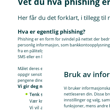
Vet du hva phishing e
Her får du det forklart, i tillegg 
Hva er egentlig phishing?
Phishing er en form for svindel på nettet der bedra
personlig informasjon, som bankkontoopplysninge
fra en pålitelig organisasjon, for eksempel banken
SMS eller en lenke til en falsk nettside.
Målet deres er å få deg til å tro at du kommunisere
Bruk av info
oppgir sensitiv informasjon. Disse svindlerne kan 
pengene dine eller få tilgang til andre viktige kont
Vi gir deg noen enkle tips til hva du bør 
Vi bruker informasjonskap
nettleseren din. Disse br
Tenk sikkerhet
innstillinger og valg, 
Vær kritisk til sms og e-poster som har
funksjoner, mens andre b
Vi vil aldri be om informasjon om BankI