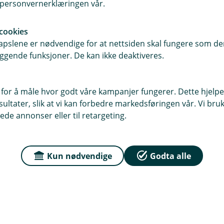
i personvernerklæringen vår.
 telefon, iPad og datamaskin har
cookies
mvare.
pslene er nødvendige for at nettsiden skal fungere som den
ggende funksjoner. De kan ikke deaktiveres.
forhold. Sjekk avsender på sms og
 du kjenner avsenderen. Er du i tvil?
 for å måle hvor godt våre kampanjer fungerer. Dette hjelper
ltater, slik at vi kan forbedre markedsføringen vår. Vi bruke
ede annonser eller til retargeting.
ivirusprogram og IT sikkerhet må
s- og e-postsvindel skulle du
Kun nødvendige
Godta alle
vel har vært uheldig å bli utsatt for