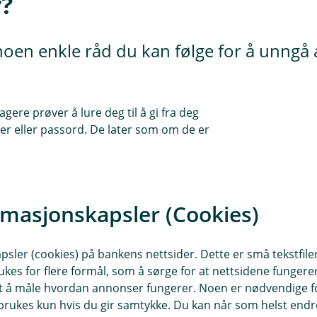
r?
til noen enkle råd du kan følge for å unngå
gere prøver å lure deg til å gi fra deg
r eller passord. De later som om de er
 din, og sender deg vanligvis en e-post,
r med den ekte banken, slik at du frivillig
rmasjonskapsler (Cookies)
bruke denne informasjonen til å stjele
oer.
tenke på
sler (cookies) på bankens nettsider. Dette er små tekstfile
ukes for flere formål, som å sørge for at nettsidene fungerer
samt å måle hvordan annonser fungerer. Noen er nødvendige 
 lenker og ber deg logge inn et sted.
rukes kun hvis du gir samtykke. Du kan når som helst endre 
D, konto eller kort!