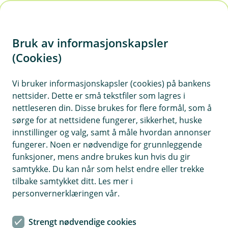
H
o
Bruk av informasjonskapsler
p
p
(Cookies)
i
Vi bruker informasjonskapsler (cookies) på bankens
nettsider. Dette er små tekstfiler som lagres i
Kontakt rådgiver
n
nettleseren din. Disse brukes for flere formål, som å
n
sørge for at nettsidene fungerer, sikkerhet, huske
h
innstillinger og valg, samt å måle hvordan annonser
Dessverre kan du ikke fullføre denne prosessen uten at
o
fungerer. Noen er nødvendige for grunnleggende
en rådgiver har gått gjennom opplysningene vi har om
funksjoner, mens andre brukes kun hvis du gir
deg.
d
samtykke. Du kan når som helst endre eller trekke
e
tilbake samtykket ditt. Les mer i
Vennligst fyll ut kontaktskjemaskjema, så tar vi kontakt
t
personvernerklæringen vår.
med deg så snart som mulig.
Strengt nødvendige cookies