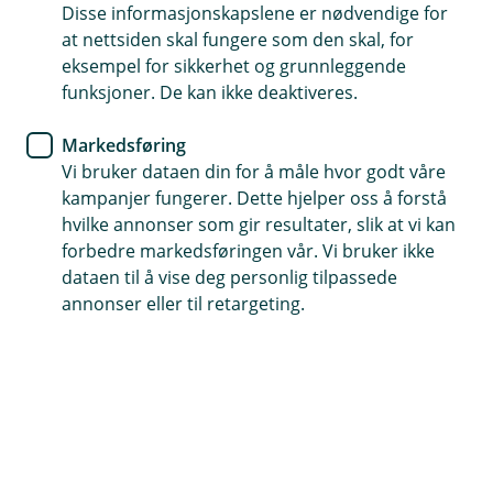
Disse informasjonskapslene er nødvendige for
at nettsiden skal fungere som den skal, for
eksempel for sikkerhet og grunnleggende
Kontaktskjema
funksjoner. De kan ikke deaktiveres.
Fyll ut, så tar vi kontakt
Markedsføring
Vi bruker dataen din for å måle hvor godt våre
Fyll ut her
kampanjer fungerer. Dette hjelper oss å forstå
hvilke annonser som gir resultater, slik at vi kan
forbedre markedsføringen vår. Vi bruker ikke
dataen til å vise deg personlig tilpassede
annonser eller til retargeting.
Hjelp og kontakt
Book møte
post@eh-sparebank.no