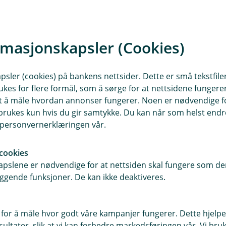
lem) – Administrerende direktør, Eiendomshuset Mal
iervalgt styremedlem) – CEO, Home Capital AS
ervalgt styremedlem) – Strategisk rådgiver Brandm
rmasjonskapsler (Cookies)
edlem) – Direktør Strategiske Initiativer IT, Eika Gr
sler (cookies) på bankens nettsider. Dette er små tekstfile
he (varamedlem) – Direktør kundeflater, Eika Gruppe
ukes for flere formål, som å sørge for at nettsidene fungerer
samt å måle hvordan annonser fungerer. Noen er nødvendige 
elseiervalgt varamedlem) – Selvstendig næringsdrive
rukes kun hvis du gir samtykke. Du kan når som helst endre 
i personvernerklæringen vår.
cookies
pslene er nødvendige for at nettsiden skal fungere som den
ggende funksjoner. De kan ikke deaktiveres.
 for å måle hvor godt våre kampanjer fungerer. Dette hjelper
r du oss
Om Evje og Hornnes
ltater, slik at vi kan forbedre markedsføringen vår. Vi bruke