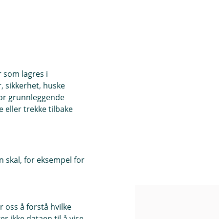
ling & co AS
a AS
uppen AS
r som lagres i
n AS
, sikkerhet, huske
for grunnleggende
nde
eller trekke tilbake
 skal, for eksempel for
 oss å forstå hvilke
Priser
r ikke dataen til å vise