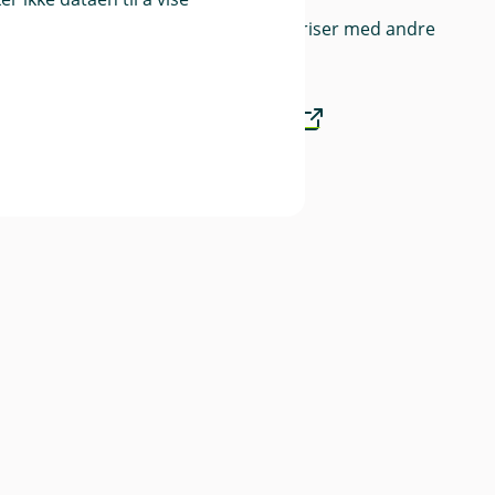
Sammenlign våre priser med andre
selskaper på
Finansportalen.no
Våre priser