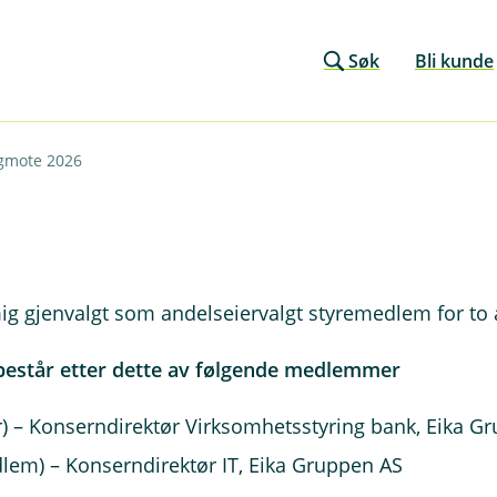
Søk
Bli kunde
gmote 2026
gjenvalgt som andelseiervalgt styremedlem for to 
g består etter dette av følgende medlemmer
r) – Konserndirektør Virksomhetsstyring bank, Eika G
lem) – Konserndirektør IT, Eika Gruppen AS