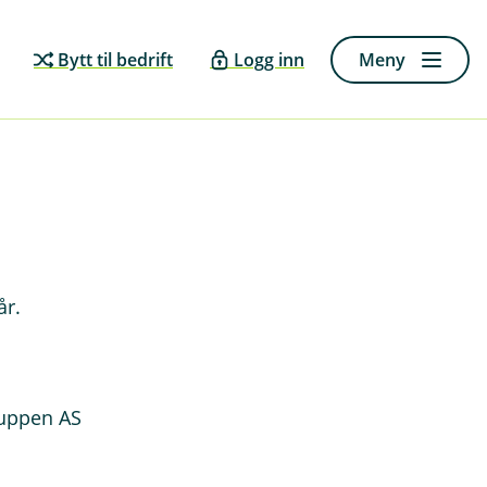
Bytt til bedrift
Logg inn
Meny
år.
ruppen AS