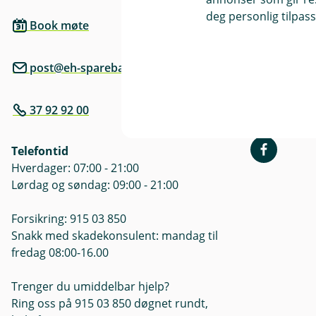
deg personlig tilpass
Besøksadre
Book møte
Nils Hegland
post@eh-sparebank.no
Åpningstide
Mandag - Fre
Søndag: ste
37 92 92 00
Telefontid
Hverdager: 07:00 - 21:00
Lørdag og søndag: 09:00 - 21:00
Forsikring: 915 03 850
Snakk med skadekonsulent: mandag til
fredag 08:00-16.00
Trenger du umiddelbar hjelp?
Ring oss på 915 03 850 døgnet rundt,