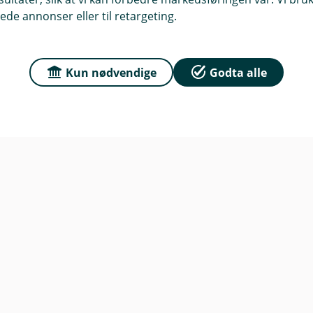
Sparebank
ede annonser eller til retargeting.
sse
s veg 69, 4735 Evje
Org.nr: 937 894 171
r
Kun nødvendige
Godta alle
Om oss
dag: 10:00 - 14:00 Lørdag -
ngt