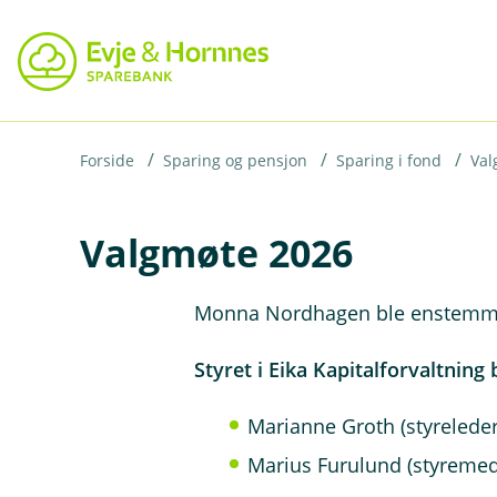
H
o
p
p
i
Forside
Sparing og pensjon
Sparing i fond
Val
n
Valgmøte 2026
n
h
o
Monna Nordhagen ble enstemmig 
d
Styret i Eika Kapitalforvaltnin
e
t
Marianne Groth (styrelede
Marius Furulund (styremed