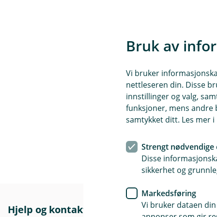
Anders Berggren (styremed
Kenneth Andersen (andelse
Monna Nordhagen (andelsei
Bruk av info
Trude Sæther Hansen (varam
Vi bruker informasjonskap
Johanne Miliane Seter Bråt
nettleseren din. Disse br
innstillinger og valg, 
Hans Petter Gjeterud (and
funksjoner, mens andre b
samtykket ditt. Les mer 
Strengt nødvendige 
Disse informasjonska
sikkerhet og grunnle
Markedsføring
Vi bruker dataen din
Hjelp og kontakt
Her finne
annonser som gir resu