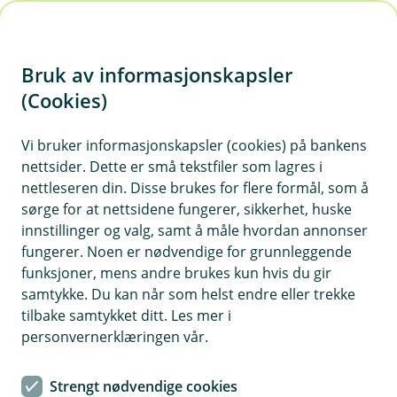
H
o
Bruk av informasjonskapsler
p
p
(Cookies)
i
Vi bruker informasjonskapsler (cookies) på bankens
nettsider. Dette er små tekstfiler som lagres i
n
nettleseren din. Disse brukes for flere formål, som å
n
sørge for at nettsidene fungerer, sikkerhet, huske
h
innstillinger og valg, samt å måle hvordan annonser
o
fungerer. Noen er nødvendige for grunnleggende
funksjoner, mens andre brukes kun hvis du gir
d
samtykke. Du kan når som helst endre eller trekke
e
tilbake samtykket ditt. Les mer i
t
personvernerklæringen vår.
BSU
Strengt nødvendige cookies