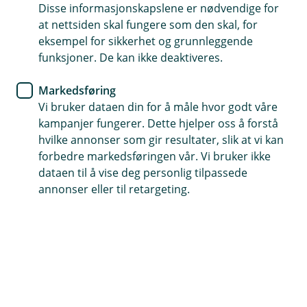
Disse informasjonskapslene er nødvendige for
Hvorfor er BSU sparing smart?
at nettsiden skal fungere som den skal, for
eksempel for sikkerhet og grunnleggende
Du har kanskje hørt om Boligsparing for unge,
funksjoner. De kan ikke deaktiveres.
eller BSU, og at det er kjekt å ha. Men hva er det
egentlig, og hvorfor bør du ha det?
Markedsføring
Vi bruker dataen din for å måle hvor godt våre
Fordeler med BSU (Boligsparing for unge)
kampanjer fungerer. Dette hjelper oss å forstå
BSU er sparing for deg som er mellom 18 og 34 år og
hvilke annonser som gir resultater, slik at vi kan
har lyst til å kjøpe din egen bolig i fremtiden. Det er tre
forbedre markedsføringen vår. Vi bruker ikke
store fordeler med å spare på BSU, som du ikke får når
dataen til å vise deg personlig tilpassede
du sparer på sparekonto:
annonser eller til retargeting.
Få vår beste sparerente
Renter er penger du får av banken for å spare.
For hver eneste krone du setter inn på BSU, får
du bankens beste sparerente.
BSU sparing gir deg skattefordel