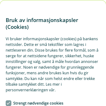
H
o
Bruk av informasjonskapsler
p
p
(Cookies)
i
Vi bruker informasjonskapsler (cookies) på bankens
nettsider. Dette er små tekstfiler som lagres i
n
nettleseren din. Disse brukes for flere formål, som å
n
sørge for at nettsidene fungerer, sikkerhet, huske
h
innstillinger og valg, samt å måle hvordan annonser
o
fungerer. Noen er nødvendige for grunnleggende
funksjoner, mens andre brukes kun hvis du gir
d
samtykke. Du kan når som helst endre eller trekke
e
tilbake samtykket ditt. Les mer i
t
Bildetekst
personvernerklæringen vår.
30.000 kr til Otra Ski💚
Strengt nødvendige cookies