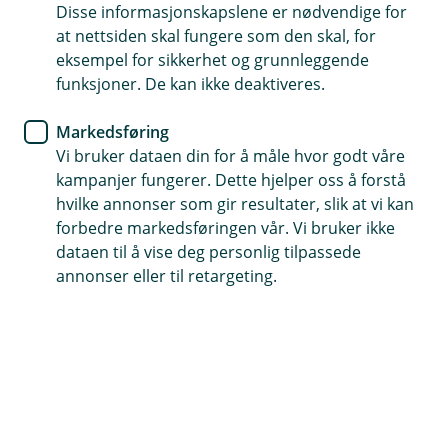
Disse informasjonskapslene er nødvendige for
Otra Tur og Løypeservice feiret sine første 20 år
at nettsiden skal fungere som den skal, for
på Otrahuset på Evje tirsdag kveld. Vi fikk være
eksempel for sikkerhet og grunnleggende
med på festen, og overrakte en jubileumssjekk
funksjoner. De kan ikke deaktiveres.
på 30.000 kroner til de trofaste løypelagerene.
Markedsføring
Vi bruker dataen din for å måle hvor godt våre
Gaven på 30.000 kroner er en del av gavetildelingen
kampanjer fungerer. Dette hjelper oss å forstå
for 2024. Otra Tur og Løypeservice er heleid av Otra
hvilke annonser som gir resultater, slik at vi kan
IL.
forbedre markedsføringen vår. Vi bruker ikke
dataen til å vise deg personlig tilpassede
Det var en enkel tilstelning ildsjelene hadde stelt i
annonser eller til retargeting.
stand. Tidligere og nåværende styremedlemmer var
med på samlingen, sammen med både tidligere
løypekjørere og de som har ansvaret i dag. Magnus
Thomassen og Erlend Falkgjerdet fra Midt-Agder
Friluftsråd var spesielt inviterte gjester.
Styreleder Torleiv Birkeland ønsket velkommen. Vi fikk