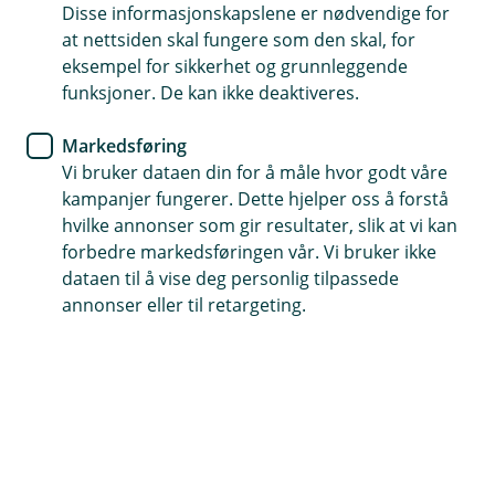
Har du boliglån i en annen
Disse informasjonskapslene er nødvendige for
at nettsiden skal fungere som den skal, for
bank? En verdivurdering fra
eksempel for sikkerhet og grunnleggende
Aktiv kan gi deg bedre
funksjoner. De kan ikke deaktiveres.
lånebetingelser
Markedsføring
Vi bruker dataen din for å måle hvor godt våre
Mange sitter med boliglån i en annen bank – og
kampanjer fungerer. Dette hjelper oss å forstå
vet ikke at boligen deres kan ha steget i verdi. En
hvilke annonser som gir resultater, slik at vi kan
verdivurdering kan være første steg mot lavere
forbedre markedsføringen vår. Vi bruker ikke
rente og en enklere bankhverdag i lokalbanken
dataen til å vise deg personlig tilpassede
annonser eller til retargeting.
din.
Vi i Evje og Hornnes Sparebank samarbeider med Aktiv
eiendomsmegling, og gjør det enkelt for deg å få en
oppdatert verdivurdering. Aktiv kjenner lokalmarkedet
og leverer en profesjonell vurdering du kan bruke i
dialogen med oss.