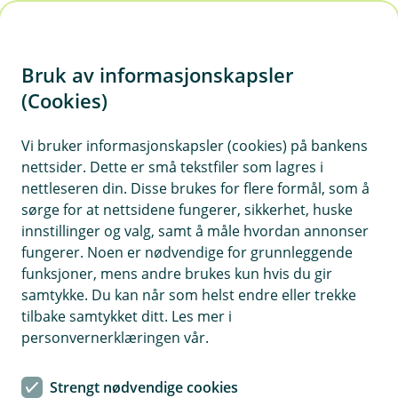
H
o
Bruk av informasjonskapsler
p
p
(Cookies)
i
Vi bruker informasjonskapsler (cookies) på bankens
nettsider. Dette er små tekstfiler som lagres i
n
nettleseren din. Disse brukes for flere formål, som å
n
sørge for at nettsidene fungerer, sikkerhet, huske
h
innstillinger og valg, samt å måle hvordan annonser
o
fungerer. Noen er nødvendige for grunnleggende
funksjoner, mens andre brukes kun hvis du gir
d
samtykke. Du kan når som helst endre eller trekke
e
tilbake samtykket ditt. Les mer i
t
personvernerklæringen vår.
Bildetekst
Strengt nødvendige cookies