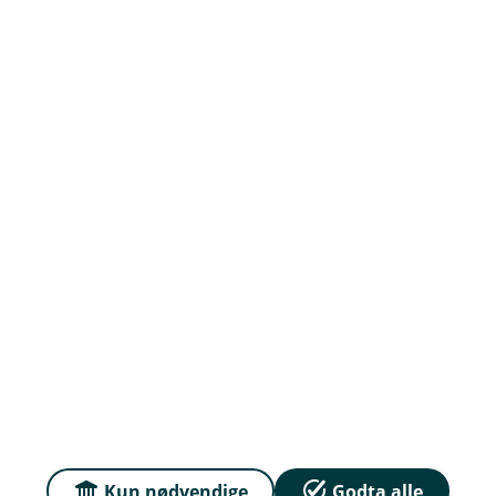
Om oss
Priser
Sammenlign våre priser med andre selskaper på
Finansportalen.no
Våre priser
Personvern og informasjonskapsler
Sikkerhet og antihvitvask
English
Kun nødvendige
Godta alle