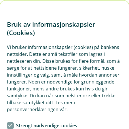
H
o
Bruk av informasjonskapsler
p
p
(Cookies)
i
Vi bruker informasjonskapsler (cookies) på bankens
nettsider. Dette er små tekstfiler som lagres i
n
nettleseren din. Disse brukes for flere formål, som å
n
sørge for at nettsidene fungerer, sikkerhet, huske
h
innstillinger og valg, samt å måle hvordan annonser
o
fungerer. Noen er nødvendige for grunnleggende
funksjoner, mens andre brukes kun hvis du gir
d
samtykke. Du kan når som helst endre eller trekke
e
tilbake samtykket ditt. Les mer i
Samboerkontrakt
t
personvernerklæringen vår.
Alt blir kvalitetssjekket av advokat
Strengt nødvendige cookies