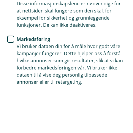
Disse informasjonskapslene er nødvendige for
Enkelt å oppdatere fra Min Side
at nettsiden skal fungere som den skal, for
eksempel for sikkerhet og grunnleggende
Kvalitet til fast lav pris - ingen skjulte kostnader
funksjoner. De kan ikke deaktiveres.
(
Sett opp samboerkontrakt
E
Markedsføring
k
Vi bruker dataen din for å måle hvor godt våre
s
kampanjer fungerer. Dette hjelper oss å forstå
t
hvilke annonser som gir resultater, slik at vi kan
Med Justify kan dere enkelt opprette en gyldig
e
forbedre markedsføringen vår. Vi bruker ikke
r
samboerkontrakt uten å måtte oppsøke advokat.
n
dataen til å vise deg personlig tilpassede
l
annonser eller til retargeting.
Dere får tilgang til et unikt verktøy som hjelper dere
e
med å beregne korrekte eierandeler i boligen basert
n
på deres individuelle økonomi. Dere kan spesifisere
k
e
hva dere eier sammen og hver for dere, samt avtale
,
hvordan utgifter skal fordeles.
å
p
Ved å opprette en samboerkontrakt med Justify, kan
n