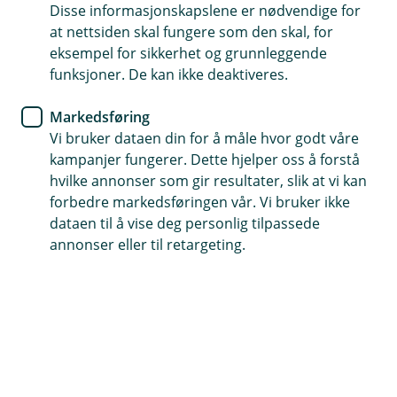
Disse informasjonskapslene er nødvendige for
Velg selv – ansvar, delkasko eller kasko
at nettsiden skal fungere som den skal, for
eksempel for sikkerhet og grunnleggende
Få hjelp hele døgnet, hvis uhellet er ute
funksjoner. De kan ikke deaktiveres.
Fastmontert utstyr? Dekkes opptil 10 000 kroner
Markedsføring
Vi bruker dataen din for å måle hvor godt våre
Kontakt meg om veteranbilforsikring
kampanjer fungerer. Dette hjelper oss å forstå
hvilke annonser som gir resultater, slik at vi kan
forbedre markedsføringen vår. Vi bruker ikke
Hva dekker veteranbilforsikringen?
dataen til å vise deg personlig tilpassede
annonser eller til retargeting.
Har du en veteranbil eller -MC du bare bruker til
hobby? Da kan veteranforsikring være et smart
valg.
Veteranforsikringen passer for deg som har bil eller