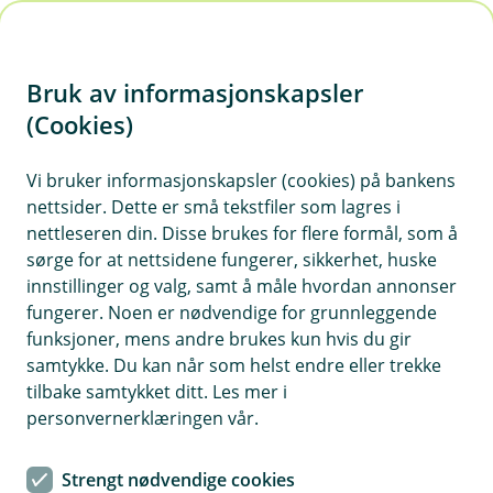
H
o
Bruk av informasjonskapsler
p
p
(Cookies)
i
Vi bruker informasjonskapsler (cookies) på bankens
nettsider. Dette er små tekstfiler som lagres i
n
nettleseren din. Disse brukes for flere formål, som å
n
sørge for at nettsidene fungerer, sikkerhet, huske
h
innstillinger og valg, samt å måle hvordan annonser
o
fungerer. Noen er nødvendige for grunnleggende
funksjoner, mens andre brukes kun hvis du gir
d
samtykke. Du kan når som helst endre eller trekke
e
tilbake samtykket ditt. Les mer i
t
personvernerklæringen vår.
Veteranbilforsikring
Strengt nødvendige cookies