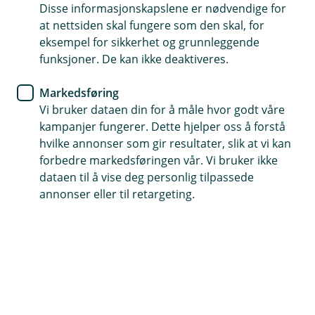
Disse informasjonskapslene er nødvendige for
Brillene dine er dekket mot uhell, tyveri, tap og skader
at nettsiden skal fungere som den skal, for
eksempel for sikkerhet og grunnleggende
Lav egenandel
funksjoner. De kan ikke deaktiveres.
Forsikringsselskapet vårt er kåret som best i flere
Markedsføring
undersøkelser
Vi bruker dataen din for å måle hvor godt våre
kampanjer fungerer. Dette hjelper oss å forstå
Kontakt meg om brilleforsikring
hvilke annonser som gir resultater, slik at vi kan
forbedre markedsføringen vår. Vi bruker ikke
dataen til å vise deg personlig tilpassede
Hvorfor ha brilleforsikring?
annonser eller til retargeting.
Har du briller som koster litt mer og betyr litt
mer? Da kan det være smart med en egen
forsikring. Brilleforsikringen dekker uhell, tap,
tyveri og skader og du får lav egenandel hvis
uhellet først er ute.