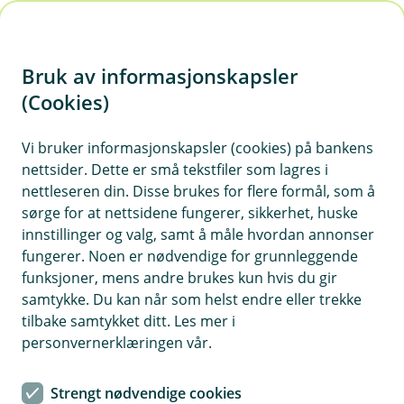
H
o
Bruk av informasjonskapsler
p
p
(Cookies)
i
Vi bruker informasjonskapsler (cookies) på bankens
nettsider. Dette er små tekstfiler som lagres i
n
nettleseren din. Disse brukes for flere formål, som å
n
sørge for at nettsidene fungerer, sikkerhet, huske
h
innstillinger og valg, samt å måle hvordan annonser
o
fungerer. Noen er nødvendige for grunnleggende
funksjoner, mens andre brukes kun hvis du gir
d
samtykke. Du kan når som helst endre eller trekke
e
tilbake samtykket ditt. Les mer i
t
personvernerklæringen vår.
Brilleforsikring
Strengt nødvendige cookies