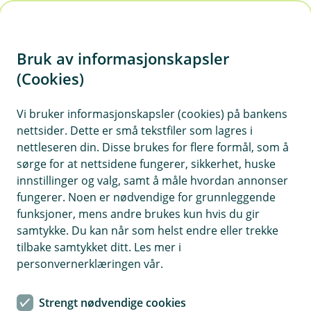
H
o
Bruk av informasjonskapsler
p
p
(Cookies)
Ofte stilte spørsmål og svar om
i
dyr
Vi bruker informasjonskapsler (cookies) på bankens
nettsider. Dette er små tekstfiler som lagres i
n
Vi har samlet de mest stilte spørsmålene om
nettleseren din. Disse brukes for flere formål, som å
n
sørge for at nettsidene fungerer, sikkerhet, huske
hund, katt og hest. Få svarene du trenger fra
h
innstillinger og valg, samt å måle hvordan annonser
sidene under.
o
fungerer. Noen er nødvendige for grunnleggende
funksjoner, mens andre brukes kun hvis du gir
d
samtykke. Du kan når som helst endre eller trekke
e
tilbake samtykket ditt. Les mer i
Hva kan vi hjelpe deg med?
t
personvernerklæringen vår.
Hund
Strengt nødvendige cookies