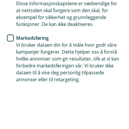
Disse informasjonskapslene er nødvendige for
at nettsiden skal fungere som den skal, for
Katt
eksempel for sikkerhet og grunnleggende
funksjoner. De kan ikke deaktiveres.
Markedsføring
Hest
Vi bruker dataen din for å måle hvor godt våre
kampanjer fungerer. Dette hjelper oss å forstå
hvilke annonser som gir resultater, slik at vi kan
forbedre markedsføringen vår. Vi bruker ikke
dataen til å vise deg personlig tilpassede
Hjelp og kontakt
annonser eller til retargeting.
Book møte
post@eh-sparebank.no
37 92 92 00