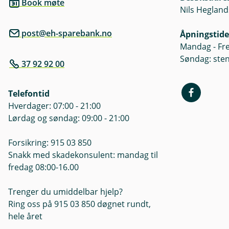
Book møte
Nils Hegland
Hvis det er varslet flom eller
eiendeler opp fra gulv og sikr
post@eh-sparebank.no
Åpningstide
Mandag - Fre
Søndag: ste
37 92 92 00
Telefontid
Hverdager: 07:00 - 21:00
Lørdag og søndag: 09:00 - 21:00
Forsikring: 915 03 850
Snakk med skadekonsulent: mandag til
fredag 08:00-16.00
Trenger du umiddelbar hjelp?
Ring oss på 915 03 850 døgnet rundt,
hele året