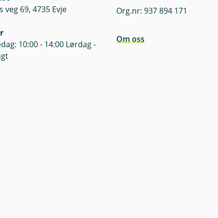
s veg 69, 4735 Evje
Org.nr: 937 894 171
 storm bør du sikre gjenstander på en forsvarlig måte. Som f
e løse gjenstander.
r
Om oss
dag: 10:00 - 14:00 Lørdag -
ngt