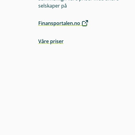
selskaper på
or eksempel flytte
Finansportalen.no
Våre priser