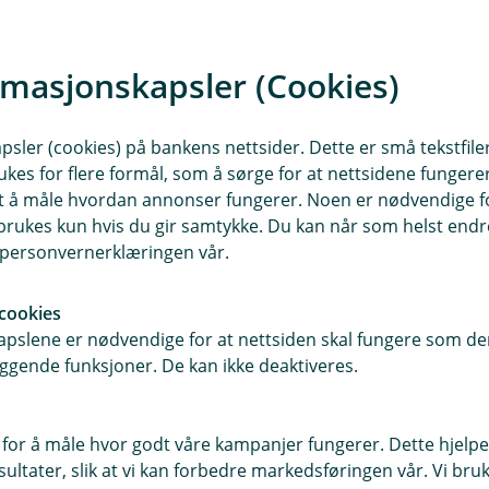
Meld skade på produks
rmasjonskapsler (Cookies)
Her kan du melde skade på 
sler (cookies) på bankens nettsider. Dette er små tekstfile
ukes for flere formål, som å sørge for at nettsidene fungerer
Meld skade
samt å måle hvordan annonser fungerer. Noen er nødvendige 
rukes kun hvis du gir samtykke. Du kan når som helst endre 
i personvernerklæringen vår.
cookies
pslene er nødvendige for at nettsiden skal fungere som den
ggende funksjoner. De kan ikke deaktiveres.
 for å måle hvor godt våre kampanjer fungerer. Dette hjelper
ltater, slik at vi kan forbedre markedsføringen vår. Vi bruke