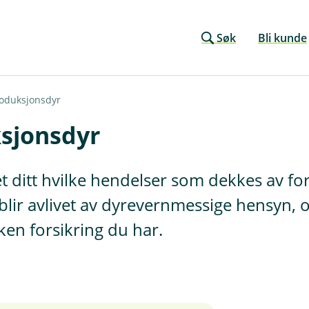
Søk
Bli kunde
oduksjonsdyr
sjonsdyr
et ditt hvilke hendelser som dekkes av for
blir avlivet av dyrevernmessige hensyn,
ken forsikring du har.