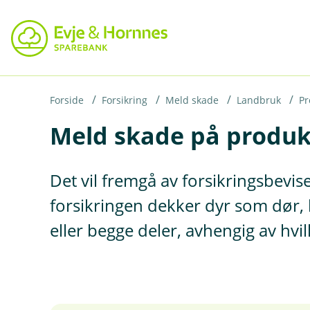
H
o
p
p
i
Forside
Forsikring
Meld skade
Landbruk
Pr
Meld skade på produk
n
n
h
Det vil fremgå av forsikringsbevis
o
forsikringen dekker dyr som dør, 
d
eller begge deler, avhengig av hvil
e
t