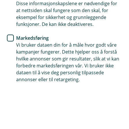
Disse informasjonskapslene er nødvendige for
Tips- og råd
at nettsiden skal fungere som den skal, for
eksempel for sikkerhet og grunnleggende
Visste du at innboforsikringen
funksjoner. De kan ikke deaktiveres.
dekker rettshjelp?
Markedsføring
Vi bruker dataen din for å måle hvor godt våre
En sjelden gang i livet kan du havne i en
kampanjer fungerer. Dette hjelper oss å forstå
situasjon der du trenger hjelp av en advokat. Det
hvilke annonser som gir resultater, slik at vi kan
kan fort bli en dyr affære.
forbedre markedsføringen vår. Vi bruker ikke
dataen til å vise deg personlig tilpassede
Se for deg at du har brukt en håndverker til å pusse
annonser eller til retargeting.
opp badet ditt og oppdager at flisene er skeive, rørene
lekker og standarden overhodet ikke lever opp til den
dere ble enige om. Håndverkeren derimot glimrer med
sitt fravær, nekter å ta ansvar, sender deg en faktura
og krever at den blir betalt.
Irriterende ikke sant?