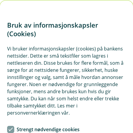
H
o
Bruk av informasjonskapsler
p
p
(Cookies)
i
Vi bruker informasjonskapsler (cookies) på bankens
nettsider. Dette er små tekstfiler som lagres i
n
nettleseren din. Disse brukes for flere formål, som å
n
sørge for at nettsidene fungerer, sikkerhet, huske
h
innstillinger og valg, samt å måle hvordan annonser
o
fungerer. Noen er nødvendige for grunnleggende
funksjoner, mens andre brukes kun hvis du gir
d
samtykke. Du kan når som helst endre eller trekke
e
tilbake samtykket ditt. Les mer i
t
personvernerklæringen vår.
Ikke alle vet at innboforsikringen inkluderer rettshjelp. Men
noen ganger er det godt å gå hjelp av en juridisk ekspert.
Strengt nødvendige cookies