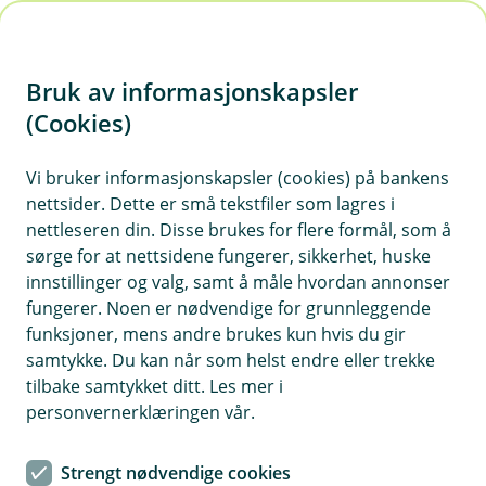
H
o
Bruk av informasjonskapsler
p
p
(Cookies)
i
Vi bruker informasjonskapsler (cookies) på bankens
nettsider. Dette er små tekstfiler som lagres i
n
nettleseren din. Disse brukes for flere formål, som å
n
sørge for at nettsidene fungerer, sikkerhet, huske
h
innstillinger og valg, samt å måle hvordan annonser
o
fungerer. Noen er nødvendige for grunnleggende
funksjoner, mens andre brukes kun hvis du gir
d
samtykke. Du kan når som helst endre eller trekke
e
tilbake samtykket ditt. Les mer i
t
personvernerklæringen vår.
Ansvarsforsikring drone
Strengt nødvendige cookies