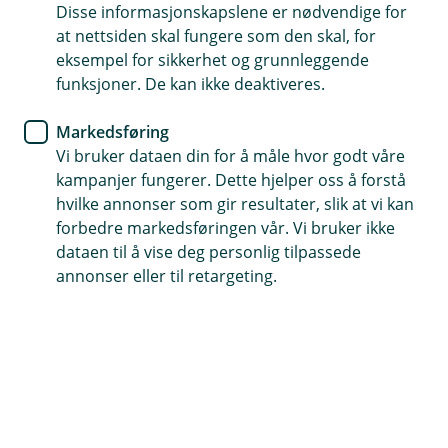
Disse informasjonskapslene er nødvendige for
Droneforsikring er en del av innboforsikringen. Den
at nettsiden skal fungere som den skal, for
gir deg trygghet når du bruker drone eller modellfly i
eksempel for sikkerhet og grunnleggende
åpen kategori (A1, A2 og A3).
funksjoner. De kan ikke deaktiveres.
Markedsføring
Kontakt meg om droneforsikring
Vi bruker dataen din for å måle hvor godt våre
kampanjer fungerer. Dette hjelper oss å forstå
hvilke annonser som gir resultater, slik at vi kan
Sikre deg selv og andre mot skader
forbedre markedsføringen vår. Vi bruker ikke
med droneforsikring
dataen til å vise deg personlig tilpassede
annonser eller til retargeting.
Ansvarsforsikringen dekker droner som er
registrert på deg, så lenge du flyr lovlig i åpen
kategori (A1, A2 og A3).
Forsikringen gjelder ved skade på andre – ikke på selve
dronen. Dekningen gjelder når du bruker dronen til