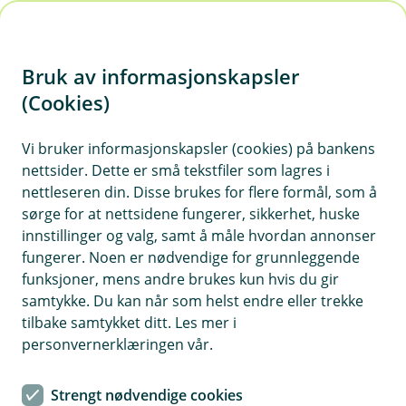
H
o
Bruk av informasjonskapsler
p
p
(Cookies)
i
Vi bruker informasjonskapsler (cookies) på bankens
nettsider. Dette er små tekstfiler som lagres i
n
nettleseren din. Disse brukes for flere formål, som å
n
sørge for at nettsidene fungerer, sikkerhet, huske
h
innstillinger og valg, samt å måle hvordan annonser
o
fungerer. Noen er nødvendige for grunnleggende
funksjoner, mens andre brukes kun hvis du gir
d
samtykke. Du kan når som helst endre eller trekke
e
tilbake samtykket ditt. Les mer i
t
personvernerklæringen vår.
Snø, is, kuldegrader og veisalt setter ekstra krav til deg som
eier en hund eller en katt. Slik passer du litt ekstra på dem
Strengt nødvendige cookies