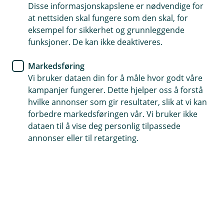
om vinteren.
Disse informasjonskapslene er nødvendige for
at nettsiden skal fungere som den skal, for
Hundeforsikring
eksempel for sikkerhet og grunnleggende
funksjoner. De kan ikke deaktiveres.
Slik tar du vare på hunden din i
vinter
Markedsføring
Vi bruker dataen din for å måle hvor godt våre
Vinteren kan være ganske så tøff mot de
kampanjer fungerer. Dette hjelper oss å forstå
hvilke annonser som gir resultater, slik at vi kan
firbeinte. Slik gir du dine pelskledde venner litt
forbedre markedsføringen vår. Vi bruker ikke
ekstra omsorg når kulda setter inn.
dataen til å vise deg personlig tilpassede
annonser eller til retargeting.
Lave grader stiller høye krav til oss som hundeeiere.
Kulde, snø og skiftende føre kan være utfordrende for
både to- og firbeinte. Derfor er det viktig å tilpasse
hundeholdet etter vær og føreforhold, slik at hunden
din holder seg trygg, sunn og glad gjennom hele
sesongen.