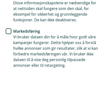
Disse informasjonskapslene er nødvendige for
Bilforsikring
at nettsiden skal fungere som den skal, for
eksempel for sikkerhet og grunnleggende
Slik gjør du bilen din klar for
funksjoner. De kan ikke deaktiveres.
vinteren
Markedsføring
Vi bruker dataen din for å måle hvor godt våre
Før den kalde fine tida tar helt over, bør du gjøre
kampanjer fungerer. Dette hjelper oss å forstå
bilen din klar for kaldere dager og glattere
hvilke annonser som gir resultater, slik at vi kan
føre. Her får du 7 enkle tips for en tryggere og
forbedre markedsføringen vår. Vi bruker ikke
mer problemfri kjøretur i kulda.
dataen til å vise deg personlig tilpassede
annonser eller til retargeting.
Når høstsola blir lav, dagene blir kortere og frosten
begynner å glitre på bakken, vet du hva som er rett
rundt hjørnet: vinteren.
Med isete veier, snø og synkende temperaturer, er det
viktig at du sørger for at bilen din er forberedt og klar
til å takle utfordringene som følger med