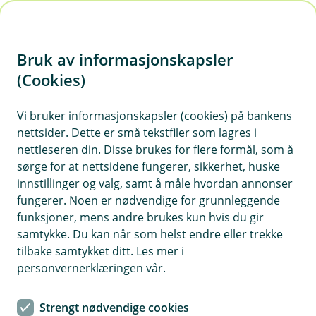
H
o
Bruk av informasjonskapsler
p
p
(Cookies)
i
Vi bruker informasjonskapsler (cookies) på bankens
nettsider. Dette er små tekstfiler som lagres i
n
nettleseren din. Disse brukes for flere formål, som å
n
sørge for at nettsidene fungerer, sikkerhet, huske
h
innstillinger og valg, samt å måle hvordan annonser
o
fungerer. Noen er nødvendige for grunnleggende
funksjoner, mens andre brukes kun hvis du gir
d
samtykke. Du kan når som helst endre eller trekke
e
tilbake samtykket ditt. Les mer i
t
personvernerklæringen vår.
Snart kommer vinter'n. Har du husket å klargjøre bilen din for
kaldere og mer våte forhold?
Strengt nødvendige cookies