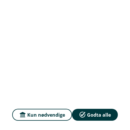
Priser
Sammenlign våre priser med andre selskaper på
Finansportalen.no
Våre priser
Personvern og informasjonskapsler
Sikkerhet og antihvitvask
English
Kun nødvendige
Godta alle
E
En lokalbank i