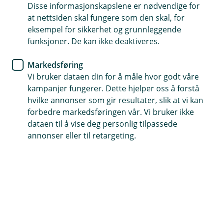
Disse informasjonskapslene er nødvendige for
Betalingsfrister i påsken 2026
at nettsiden skal fungere som den skal, for
eksempel for sikkerhet og grunnleggende
funksjoner. De kan ikke deaktiveres.
Skal du betale regninger, sende penger eller
investere før påske? Da er det lurt å være ute i
Markedsføring
god tid. I påsken er bankenes betalingssystemer
Vi bruker dataen din for å måle hvor godt våre
stengt noen dager.
kampanjer fungerer. Dette hjelper oss å forstå
hvilke annonser som gir resultater, slik at vi kan
Her er fristene du bør vite om.
forbedre markedsføringen vår. Vi bruker ikke
dataen til å vise deg personlig tilpassede
Før påske
annonser eller til retargeting.
Onsdag 1. april kl. 10.00 – frist for
fondsinvesteringer
og innbetaling til IPS
Onsdag 1. april kl. 11.00 – siste frist for
utlandsbetalinger
før påske
Onsdag 1. april kl. 13.30 – siste frist for
betalinger i Norge
som skal frem før påske