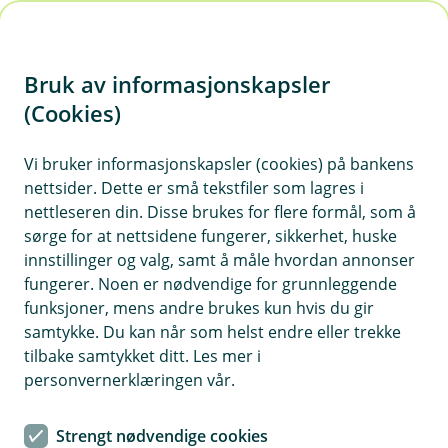
H
o
Bruk av informasjonskapsler
p
p
(Cookies)
i
Vi bruker informasjonskapsler (cookies) på bankens
nettsider. Dette er små tekstfiler som lagres i
n
nettleseren din. Disse brukes for flere formål, som å
n
sørge for at nettsidene fungerer, sikkerhet, huske
h
innstillinger og valg, samt å måle hvordan annonser
o
fungerer. Noen er nødvendige for grunnleggende
funksjoner, mens andre brukes kun hvis du gir
d
samtykke. Du kan når som helst endre eller trekke
e
tilbake samtykket ditt. Les mer i
t
personvernerklæringen vår.
Påsken er en tid mange planlegger litt ekstra – også
økonomien.
Strengt nødvendige cookies