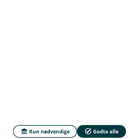
Priser
Sammenlign våre priser med andre selskaper på
Finansportalen.no
Våre priser
Personvern og informasjonskapsler
Sikkerhet og antihvitvask
English
Kun nødvendige
Godta alle