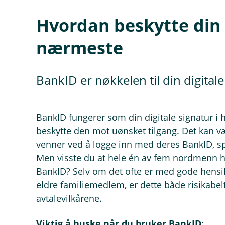
Hvordan beskytte din 
nærmeste
BankID er nøkkelen til din digital
BankID fungerer som din digitale signatur i 
beskytte den mot uønsket tilgang. Det kan vær
venner ved å logge inn med deres BankID, spe
Men visste du at hele én av fem nordmenn h
BankID? Selv om det ofte er med gode hensikt
eldre familiemedlem, er dette både risikabel
avtalevilkårene.
Viktig å huske når du bruker BankID: