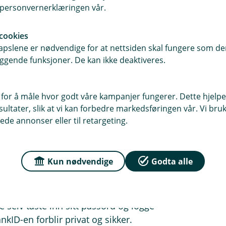
i personvernerklæringen vår.
rukt?
u mistenker at din BankID kan være
cookies
p og beskytte din digitale identitet.
pslene er nødvendige for at nettsiden skal fungere som den
ggende funksjoner. De kan ikke deaktiveres.
r trenger hjelp til å navigere i sin
dette på en måte som opprettholder
 for å måle hvor godt våre kampanjer fungerer. Dette hjelper
tiver til å dele BankID
ltater, slik at vi kan forbedre markedsføringen vår. Vi bruke
ede annonser eller til retargeting.
 til med regningsbetaling eller
sponent på kontoen. Dette gir deg
nnom din egen nettbank, uten å bryte
Kun nødvendige
Godta alle
vt kan du sitte sammen med personen
selv taste inn sitt passord og logge
nkID-en forblir privat og sikker.