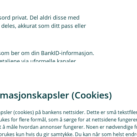
ord privat. Del aldri disse med
 deles, akkurat som ditt pass eller
er som ber om din BankID-informasjon.
etaljene via uformelle kanaler.
li utnyttet av cyberkriminelle. Hold
e deg mot slike trusler.
rmasjonskapsler (Cookies)
ggingsprosessen i nettbanken, og
sler (cookies) på bankens nettsider. Dette er små tekstfile
r, klikk på "Meny" og deretter "Endre
ukes for flere formål, som å sørge for at nettsidene fungerer
t, med en blanding av bokstaver, tall
samt å måle hvordan annonser fungerer. Noen er nødvendige 
rukes kun hvis du gir samtykke. Du kan når som helst endre 