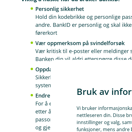
Personlig sikkerhet
Hold din kodebrikke og personlige pass
andre. BankID er personlig og skal ikke
førerkort
Vær oppmerksom på svindelforsøk
Vær kritisk til e-poster eller melding
Banken din vil aldri etterspørre disse d
Oppdateringer er viktige
Sikkerhetsfeil i programvare kan raskt b
systemene dine oppdatert for å beskytt
Bruk av info
Endre og styrke passordet ditt
For å endre passordet ditt, start innlo
Vi bruker informasjonskap
etter å ha tastet inn ditt fødselsnumme
nettleseren din. Disse br
passord". Passordet ditt bør være sterk
innstillinger og valg, 
og gjerne spesialtegn.
funksjoner, mens andre b