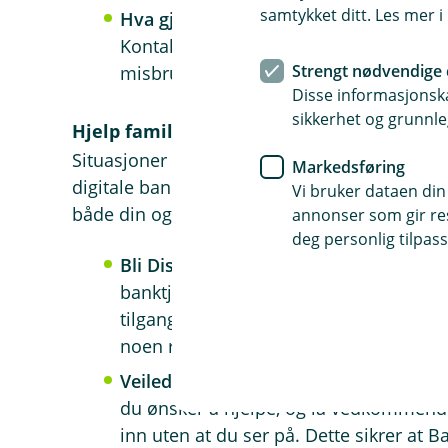
samtykket ditt. Les mer 
Hva gjør du hvis din BankID blir misb
Kontakt banken din umiddelbart hvis d
Strengt nødvendige 
misbrukt. Dette kan hindre økonomisk ta
Disse informasjonska
sikkerhet og grunnle
Hjelp familie og venner
Situasjoner kan oppstå der familie eller venne
Markedsføring
digitale bankhverdag. Det er viktig å gjøre 
Vi bruker dataen din
både din og deres sikkerhet. Her er to alterna
annonser som gir resu
deg personlig tilpass
Bli Disponent
: Hvis du ønsker å hjelpe
banktjenester, bør du vurdere å bli di
tilgang til å administrere kontoen gje
noen regler.
Veiled ved å sitte sammen
: Alternati
du ønsker å hjelpe, og la vedkommende 
inn uten at du ser på. Dette sikrer at Ba