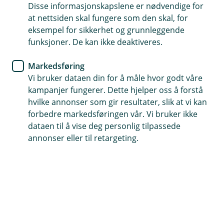
Aktiv Eiendomsmegling
Disse informasjonskapslene er nødvendige for
at nettsiden skal fungere som den skal, for
eksempel for sikkerhet og grunnleggende
Vi samarbeider med Aktiv Eiendomsmegling -
funksjoner. De kan ikke deaktiveres.
Sørlandet
Markedsføring
Vi er levende opptatt av å yte best mulig service, enten
Vi bruker dataen din for å måle hvor godt våre
du skal kjøpe eller selge bolig. Ved hjelp av vår
kampanjer fungerer. Dette hjelper oss å forstå
lokalkunnskap og mange års erfaring fra bransjen, kan
hvilke annonser som gir resultater, slik at vi kan
du føle deg trygg på at ditt endelige valg blir det riktige.
forbedre markedsføringen vår. Vi bruker ikke
Vi tar oppdrag i både på Evje, Vennesla, Iveland, Åseral
dataen til å vise deg personlig tilpassede
og Kristiansand.
annonser eller til retargeting.
Vår kontaktperson i Aktiv Eiendomsmegling er:
Tommy Svendsen, Telefon: 464 32 223, E-post:
Tommy.svendsen@aktiv.no