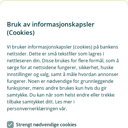
H
o
Bruk av informasjonskapsler
p
p
(Cookies)
i
Vi bruker informasjonskapsler (cookies) på bankens
nettsider. Dette er små tekstfiler som lagres i
n
nettleseren din. Disse brukes for flere formål, som å
n
sørge for at nettsidene fungerer, sikkerhet, huske
h
innstillinger og valg, samt å måle hvordan annonser
o
fungerer. Noen er nødvendige for grunnleggende
funksjoner, mens andre brukes kun hvis du gir
d
samtykke. Du kan når som helst endre eller trekke
e
tilbake samtykket ditt. Les mer i
t
personvernerklæringen vår.
Eiendomsmegler Tommy Svendsen
Strengt nødvendige cookies