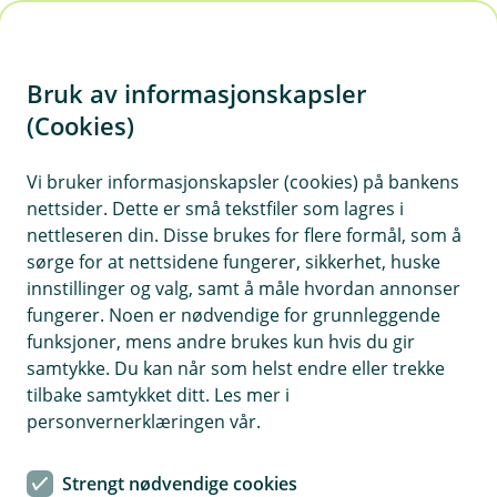
H
o
Bruk av informasjonskapsler
p
p
(Cookies)
i
Vi bruker informasjonskapsler (cookies) på bankens
nettsider. Dette er små tekstfiler som lagres i
n
nettleseren din. Disse brukes for flere formål, som å
n
sørge for at nettsidene fungerer, sikkerhet, huske
h
innstillinger og valg, samt å måle hvordan annonser
o
fungerer. Noen er nødvendige for grunnleggende
funksjoner, mens andre brukes kun hvis du gir
d
samtykke. Du kan når som helst endre eller trekke
e
tilbake samtykket ditt. Les mer i
t
personvernerklæringen vår.
Prosjektforsikring
Strengt nødvendige cookies