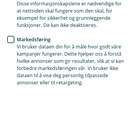
Disse informasjonskapslene er nødvendige for
Kostnader øker raskt i et byggeprosjekt, forsikringen
at nettsiden skal fungere som den skal, for
gjelder til arbeidet er ferdig og eieren overtar
eksempel for sikkerhet og grunnleggende
Dekker verktøy, maskiner og hjelpeutstyr som blir
funksjoner. De kan ikke deaktiveres.
brukt i arbeidet
Markedsføring
Forsikringen dekker utstyr og materialer som er losset
Vi bruker dataen din for å måle hvor godt våre
på stedet og er del av i prosjektet
kampanjer fungerer. Dette hjelper oss å forstå
hvilke annonser som gir resultater, slik at vi kan
Kontakt meg om prosjektforsikring
forbedre markedsføringen vår. Vi bruker ikke
dataen til å vise deg personlig tilpassede
annonser eller til retargeting.
Hva er prosjektforsikring?
Prosjektforsikringen vår passer for både
entreprenører og byggherrer. Den er laget for å
sikre verdiene dine på anleggs- og byggeplassen.