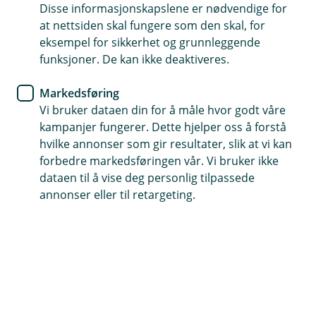
Disse informasjonskapslene er nødvendige for
BM Forsikring
at nettsiden skal fungere som den skal, for
eksempel for sikkerhet og grunnleggende
Gode forsikringsordninger kan
funksjoner. De kan ikke deaktiveres.
gi mer lojale og tilfredse
Markedsføring
ansatte
Vi bruker dataen din for å måle hvor godt våre
kampanjer fungerer. Dette hjelper oss å forstå
Som arbeidsgiver er du lovpålagt å forsikre alle
hvilke annonser som gir resultater, slik at vi kan
dine ansatte med yrkesskadeforsikring, men
forbedre markedsføringen vår. Vi bruker ikke
visste du at gode forsikringer også kan øke
dataen til å vise deg personlig tilpassede
trivselen og lojaliteten deres?
annonser eller til retargeting.
Yrkesskadeforsikring
er den eneste forsikringen som
er lovpålagt for ansatte i Norge, og du må forsikre:
Alle heltids- og deltidsansatte - uansett
stillingsprosent