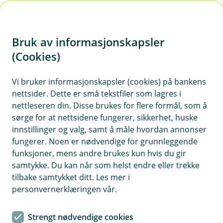
H
o
Bruk av informasjonskapsler
p
p
(Cookies)
i
Vi bruker informasjonskapsler (cookies) på bankens
nettsider. Dette er små tekstfiler som lagres i
n
nettleseren din. Disse brukes for flere formål, som å
n
sørge for at nettsidene fungerer, sikkerhet, huske
h
innstillinger og valg, samt å måle hvordan annonser
o
fungerer. Noen er nødvendige for grunnleggende
funksjoner, mens andre brukes kun hvis du gir
d
samtykke. Du kan når som helst endre eller trekke
e
tilbake samtykket ditt. Les mer i
t
personvernerklæringen vår.
Bedrifter som investerer i gode forsikringer til sine ansatte,
viser at de bryr seg om helsen og sikkerheten deres.
Strengt nødvendige cookies