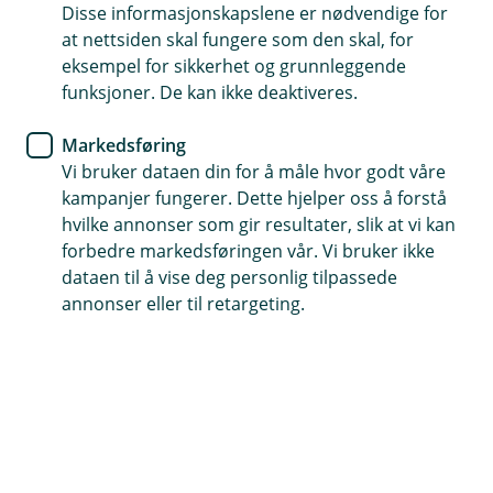
Disse informasjonskapslene er nødvendige for
at nettsiden skal fungere som den skal, for
37 92 92 00
eksempel for sikkerhet og grunnleggende
funksjoner. De kan ikke deaktiveres.
Telefontid
Markedsføring
Hverdager: 07:00 - 21:00
Vi bruker dataen din for å måle hvor godt våre
Lørdag og søndag: 09:00 - 21:00
kampanjer fungerer. Dette hjelper oss å forstå
hvilke annonser som gir resultater, slik at vi kan
Forsikring: 915 03 850
forbedre markedsføringen vår. Vi bruker ikke
Snakk med skadekonsulent: mandag til fredag 08:00-
dataen til å vise deg personlig tilpassede
16.00
annonser eller til retargeting.
Trenger du umiddelbar hjelp?
Ring oss på 915 03 850 døgnet rundt, hele året
Her finner du oss