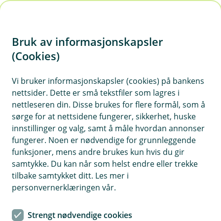
H
o
Bruk av informasjonskapsler
p
p
(Cookies)
Kontaktskjema | Bedrift
i
Vi bruker informasjonskapsler (cookies) på bankens
Fyll ut skjemaet under, så tar vi kontakt med deg.
nettsider. Dette er små tekstfiler som lagres i
n
nettleseren din. Disse brukes for flere formål, som å
n
sørge for at nettsidene fungerer, sikkerhet, huske
h
innstillinger og valg, samt å måle hvordan annonser
o
fungerer. Noen er nødvendige for grunnleggende
funksjoner, mens andre brukes kun hvis du gir
d
samtykke. Du kan når som helst endre eller trekke
Hjelp og kontakt
e
tilbake samtykket ditt. Les mer i
t
personvernerklæringen vår.
Book møte
Strengt nødvendige cookies
post@eh-sparebank.no