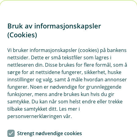
H
o
Bruk av informasjonskapsler
p
p
(Cookies)
i
Vi bruker informasjonskapsler (cookies) på bankens
nettsider. Dette er små tekstfiler som lagres i
n
nettleseren din. Disse brukes for flere formål, som å
n
sørge for at nettsidene fungerer, sikkerhet, huske
h
innstillinger og valg, samt å måle hvordan annonser
o
fungerer. Noen er nødvendige for grunnleggende
funksjoner, mens andre brukes kun hvis du gir
d
samtykke. Du kan når som helst endre eller trekke
e
tilbake samtykket ditt. Les mer i
t
personvernerklæringen vår.
Hvis avlingen svikter, er det godt å ha en forsikring i bakhånd
Strengt nødvendige cookies