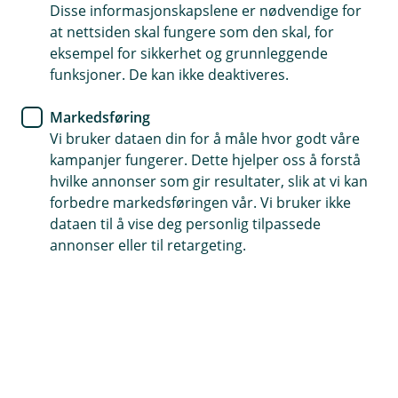
BM Forsikring
Disse informasjonskapslene er nødvendige for
at nettsiden skal fungere som den skal, for
Husk å tegne
eksempel for sikkerhet og grunnleggende
funksjoner. De kan ikke deaktiveres.
avlingsskadeforsikring før
våronna starter
Markedsføring
Vi bruker dataen din for å måle hvor godt våre
Nytt år, nye muligheter. Tiden før våronna setter i
kampanjer fungerer. Dette hjelper oss å forstå
gang er en perfekt tid for å gå over forsikringene
hvilke annonser som gir resultater, slik at vi kan
forbedre markedsføringen vår. Vi bruker ikke
dine. Spesielt avlingsskadeforsikringen, som må
dataen til å vise deg personlig tilpassede
være på plass før noe går i jorden.
annonser eller til retargeting.
Starten på året er en ypperlig anledning til å sikre at du
er godt forberedt for sesongen som kommer. Ved å ha
avlingsskadeforsikringen på plass før våronna, kan du
jobbe med litt mer ro i sjelen. Da har du et ekstra
sikkerhetsnett hvis avlingene dine blir utsatt for tørke,
flom eller annet ekstremvær.