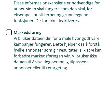
Disse informasjonskapslene er nødvendige for
at nettsiden skal fungere som den skal, for
37 92 92 00
eksempel for sikkerhet og grunnleggende
funksjoner. De kan ikke deaktiveres.
Telefontid
Markedsføring
Hverdager: 07:00 - 21:00
Vi bruker dataen din for å måle hvor godt våre
Lørdag og søndag: 09:00 - 21:00
kampanjer fungerer. Dette hjelper oss å forstå
hvilke annonser som gir resultater, slik at vi kan
Forsikring: 915 03 850
forbedre markedsføringen vår. Vi bruker ikke
Snakk med skadekonsulent: mandag til fredag 08:00-
dataen til å vise deg personlig tilpassede
16.00
annonser eller til retargeting.
Trenger du umiddelbar hjelp?
Ring oss på 915 03 850 døgnet rundt, hele året
Her finner du oss