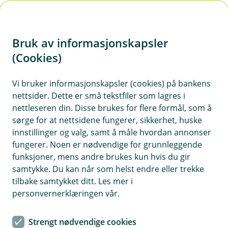
H
o
Bruk av informasjonskapsler
p
p
(Cookies)
Kontaktskjema | Bedrift
i
Vi bruker informasjonskapsler (cookies) på bankens
Fyll ut skjemaet under, så tar vi kontakt med deg.
nettsider. Dette er små tekstfiler som lagres i
n
nettleseren din. Disse brukes for flere formål, som å
n
sørge for at nettsidene fungerer, sikkerhet, huske
h
innstillinger og valg, samt å måle hvordan annonser
o
fungerer. Noen er nødvendige for grunnleggende
funksjoner, mens andre brukes kun hvis du gir
d
samtykke. Du kan når som helst endre eller trekke
Hjelp og kontakt
e
tilbake samtykket ditt. Les mer i
t
personvernerklæringen vår.
Book møte
Strengt nødvendige cookies
post@eh-sparebank.no